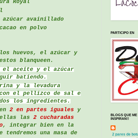
ura Royal
l
 azúcar avainillado
cacao en polvo
PARTICIPO EN
los huevos, el azúcar y
estos blanqueen.
 el aceite y el azúcar
guir batiendo.
rina y la levadura
con el pellizco de sal e
dos los ingredientes.
en
2 en partes iguales
y
BLOGS QUE ME
ellas las
2 cucharadas
INSPIRAN!!
o
, integrar bien en la
e tendremos una masa de
2 pares de bota