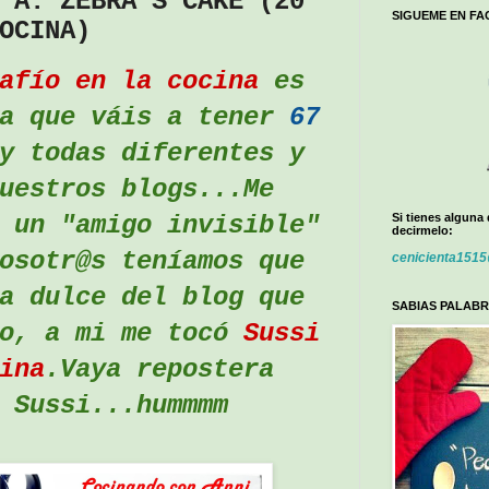
 A: ZEBRA´S CAKE (20º
SIGUEME EN F
OCINA)
afío en la cocina
es
ya que váis a tener
67
 todas diferentes y
uestros blogs...Me
Si tienes alguna
 un "amigo invisible"
decirmelo:
osotr@s teníamos que
cenicienta151
a dulce del blog que
SABIAS PALABR
do, a mi me tocó
Sussi
ina
.Vaya repostera
 Sussi...hummmm