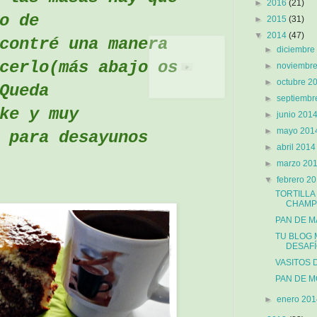
►
2016
(21)
o de
►
2015
(31)
▼
2014
(47)
contré una manera
►
diciembre
cerlo(más abajo os
►
noviembr
►
octubre 2
Queda
►
septiemb
ke y muy
►
junio 201
►
mayo 20
 para desayunos
►
abril 201
►
marzo 20
▼
febrero 2
TORTILL
CHAMP
PAN DE M
TU BLOG 
DESAFÍO
VASITOS 
PAN DE M
►
enero 20