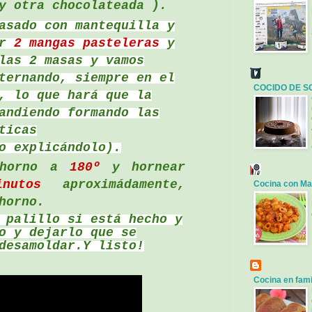
y otra chocolateada ).
asado con mantequilla y
er
2 mangas pasteleras
y
las 2 masas y vamos
ternando, siempre en el
COCIDO DE S
, lo que hará que la
andiendo formando las
ticas
o explicándolo).
 horno a
180º
y hornear
inutos
aproximádamente,
Cocina con Ma
horno.
 palillo si está hecho y
o y dejarlo que se
desamoldar.Y listo!
Cocina en fami