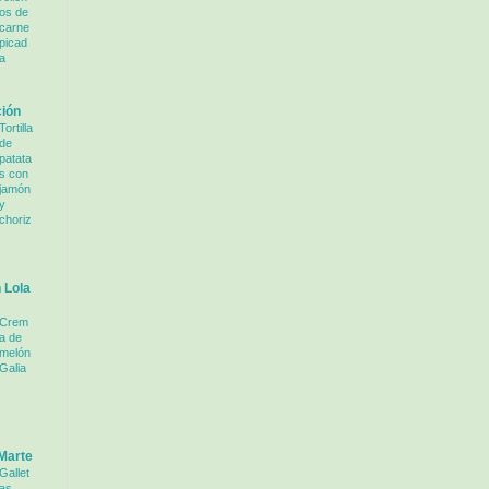
os de
carne
picad
a
ción
Tortilla
de
patata
s con
jamón
y
choriz
 Lola
Crem
a de
melón
Galia
Marte
Gallet
as