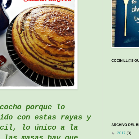
COCINILL@S QU
cocho porque lo
ido con estas rayas y
ARCHIVO DEL 
cil, lo único a la
►
2017
(3)
 las masas hay que