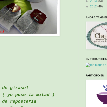
►
2013
(83)
►
2012
(49)
AHORA TAMBIÉ
l
EN TODARECET
PARTICIPO EN
 de girasol
 ( yo puse la mitad )
a de
repostería