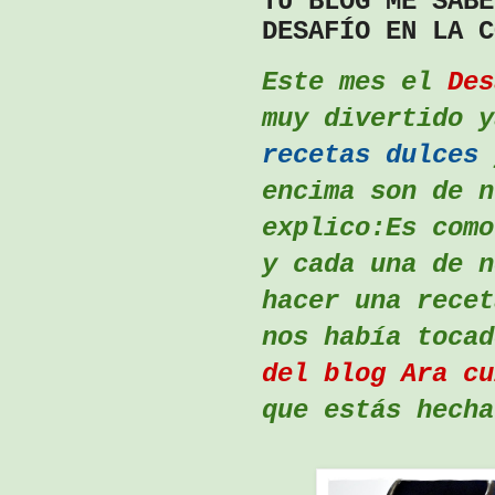
TU BLOG ME SABE
DESAFÍO EN LA C
Este mes el
Des
muy divertido 
recetas dulces
y
encima son de n
explico:Es como
y cada una de n
hacer una recet
nos había toca
del blog Ara cu
que estás hecha