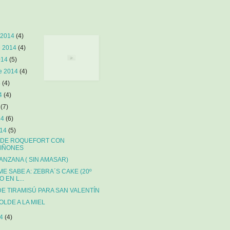
 2014
(4)
e 2014
(4)
014
(5)
re 2014
(4)
4
(4)
14
(4)
4
(7)
14
(6)
014
(5)
A DE ROQUEFORT CON
IÑONES
ANZANA ( SIN AMASAR)
ME SABE A: ZEBRA´S CAKE (20º
 EN L...
DE TIRAMISÚ PARA SAN VALENTÍN
OLDE A LA MIEL
14
(4)